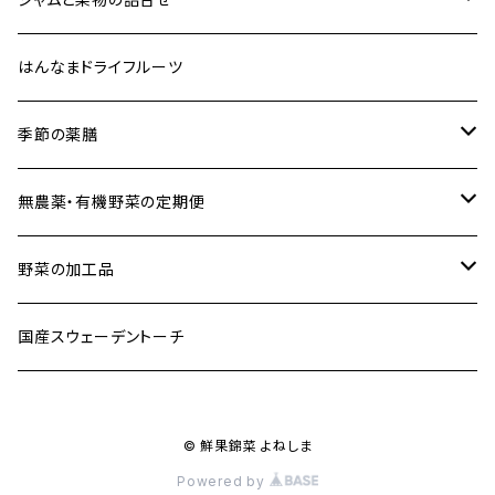
フルーツカービングギフト
フルーツ＆ジャム詰合せ
はんなまドライフルーツ
フルーツ＆フルーツカービング＆ジャム詰合せ
季節の薬膳
フリーズドライ七草
無農薬・有機野菜の定期便
毎週お届け便
野菜の加工品
隔週お届け便
キムチ
国産スウェーデントーチ
月１回お届け便
浅漬け
© 鮮果錦菜 よねしま
乾物
Powered by