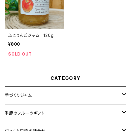
ふじりんごジャム 120g
¥800
SOLD OUT
CATEGORY
手づくりジャム
ジャム箱入りセット
季節のフルーツギフト
ジャム単品
フルーツギフト
ジャムと果物の詰合せ