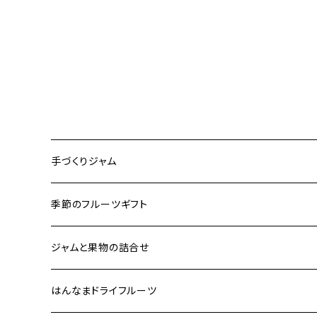
手づくりジャム
ジャム箱入りセット
季節のフルーツギフト
ジャム単品
フルーツギフト
ジャムと果物の詰合せ
フルーツカービングギフト
フルーツ＆ジャム詰合せ
はんなまドライフルーツ