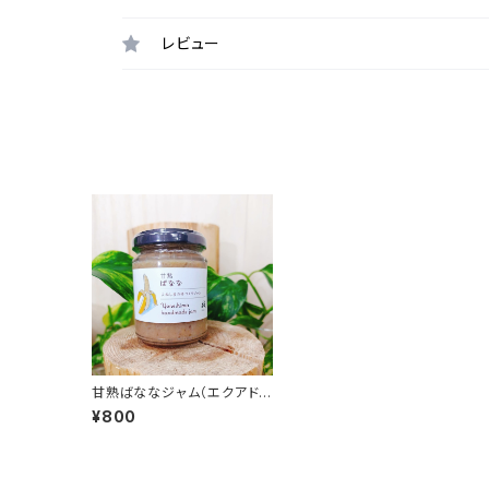
レビュー
甘熟ばななジャム（エクアドル
産） 120g
¥800