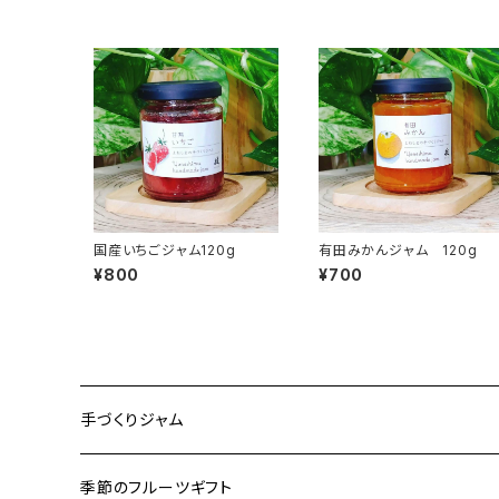
国産いちごジャム120g
有田みかんジャム 120g
¥800
¥700
手づくりジャム
ジャム箱入りセット
季節のフルーツギフト