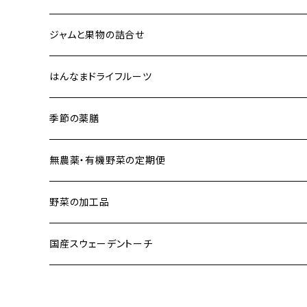
ジャム単品
フルーツギフト
ジャムと果物の詰合せ
フルーツカービングギフト
フルーツ＆ジャム詰合せ
はんなまドライフルーツ
フルーツ＆フルーツカービング＆ジャム詰合せ
季節の薬膳
フリーズドライ七草
無農薬・有機野菜の定期便
毎週お届け便
野菜の加工品
隔週お届け便
キムチ
国産スウェーデントーチ
月１回お届け便
浅漬け